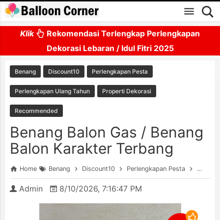
Skip to main content
Klik
Rekomendasi Terlengkap Perlengkapan
Dekorasi Lebaran / Idul Fitri 2025
Benang
Discount10
Perlengkapan Pesta
Perlengkapan Ulang Tahun
Properti Dekorasi
Recommended
Benang Balon Gas / Benang
Balon Karakter Terbang
Home
Benang
Discount10
Perlengkapan Pesta
Perleng
Admin
8/10/2026, 7:16:47 PM