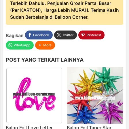
Terlebih Dahulu. Penjualan Grosir Partai Besar
(Per KARTON), Harga Lebih MURAH. Terima Kasih
Sudah Berbelanja di Balloon Corner.
Bagikan
Facebook
Twitter
Pinterest
WhatsApp
More
POST YANG TERKAIT LAINNYA
Balon Foil Love Letter
Balon Foil Taper Star