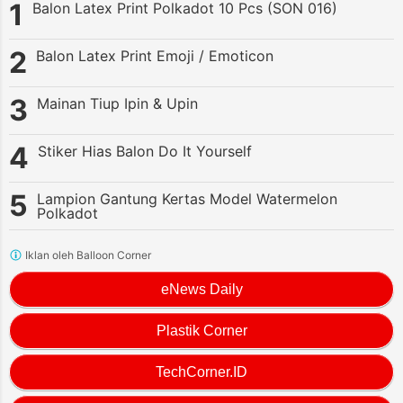
Balon Latex Print Polkadot 10 Pcs (SON 016)
Balon Latex Print Emoji / Emoticon
Mainan Tiup Ipin & Upin
Stiker Hias Balon Do It Yourself
Lampion Gantung Kertas Model Watermelon
Polkadot
Iklan oleh Balloon Corner
eNews Daily
Plastik Corner
TechCorner.ID