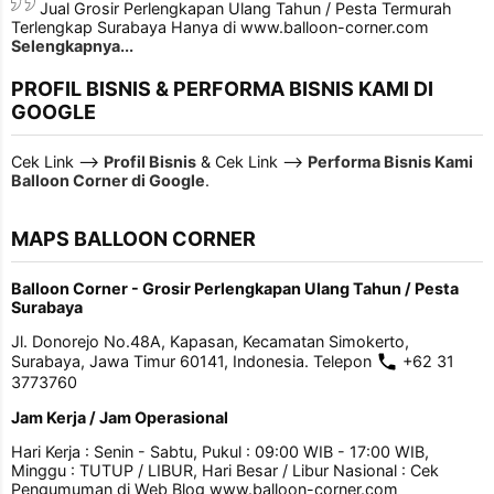
Jual Grosir Perlengkapan Ulang Tahun / Pesta Termurah
Terlengkap Surabaya Hanya di www.balloon-corner.com
Selengkapnya...
PROFIL BISNIS & PERFORMA BISNIS KAMI DI
GOOGLE
Cek Link -->
Profil Bisnis
& Cek Link -->
Performa Bisnis Kami
Balloon Corner di Google
.
MAPS BALLOON CORNER
Balloon Corner - Grosir Perlengkapan Ulang Tahun / Pesta
Surabaya
Jl. Donorejo No.48A, Kapasan, Kecamatan Simokerto,
Surabaya, Jawa Timur 60141, Indonesia. Telepon
+62 31
3773760
Jam Kerja / Jam Operasional
Hari Kerja : Senin - Sabtu, Pukul : 09:00 WIB - 17:00 WIB,
Minggu : TUTUP / LIBUR, Hari Besar / Libur Nasional : Cek
Pengumuman di Web Blog www.balloon-corner.com