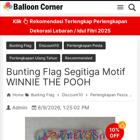
Skip to main content
Klik
Rekomendasi Terlengkap Perlengkapan
Dekorasi Lebaran / Idul Fitri 2025
Bunting Flag
Discount10
Perlengkapan Pesta
Perlengkapan Ulang Tahun
Recommended
Bunting Flag Segitiga Motif
WINNIE THE POOH
Home
Bunting Flag
Discount10
Perlengkapan Pesta
Pe
Admin
8/9/2026, 1:25:02 PM