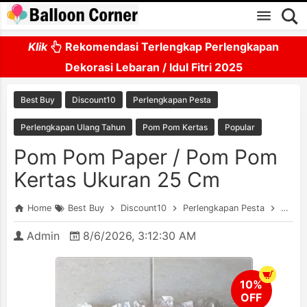
Skip to main content
Klik
Rekomendasi Terlengkap Perlengkapan
Dekorasi Lebaran / Idul Fitri 2025
Best Buy
Discount10
Perlengkapan Pesta
Perlengkapan Ulang Tahun
Pom Pom Kertas
Popular
Pom Pom Paper / Pom Pom
Kertas Ukuran 25 Cm
Home
Best Buy
Discount10
Perlengkapan Pesta
Perle
Admin
8/6/2026, 3:12:30 AM