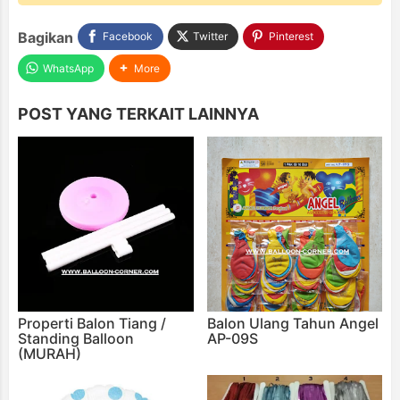
Bagikan
Facebook
Twitter
Pinterest
WhatsApp
More
POST YANG TERKAIT LAINNYA
Properti Balon Tiang /
Balon Ulang Tahun Angel
Standing Balloon
AP-09S
(MURAH)