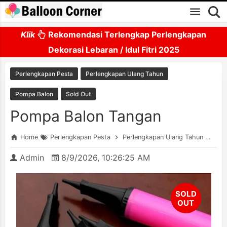
Skip to main content
Klik
Rekomendasi Terlengkap Perlengkapan
Dekorasi Lebaran / Idul Fitri 2025
Perlengkapan Pesta
Perlengkapan Ulang Tahun
Pompa Balon
Sold Out
Pompa Balon Tangan
Home
Perlengkapan Pesta
Perlengkapan Ulang Tahun
Pom
Admin
8/9/2026, 10:26:25 AM