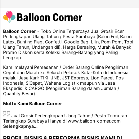
Balloon Corner
- Toko Online Terpercaya Jual Grosir Ecer
Perlengkapan Ulang Tahun / Pesta Surabaya (Balon Foil, Balon
Latex, Bunting Flag, Confetti, Goodie Bag, Lilin, Pom Pom, Topi
Ulang Tahun, Undangan dll). Harga Bersaing, Murah & Banyak
Promo Diskon serta Koleksi Barang-Barang yang Paling
Lengkap.
Kami melayani Pemesanan / Order Barang Online Pengiriman
Cepat dan Murah ke Seluruh Pelosok Kota-Kota di Indonesia
melalui Jasa Kurir TIKI, JNE, J&T Express, Lion Parcel, Pos
Indonesia, SiCepat, Wahana Logistik maupun via Jasa
Ekspedisi & CARGO (Pengiriman Barang dalam Jumlah /
Quantity Besar).
Motto Kami Balloon Corner
Jual Grosir Perlengkapan Ulang Tahun / Pesta Termurah
Terlengkap Surabaya Hanya di www.balloon-corner.com
Selengkapnya...
PROFIL BISNIS & PERFORMA BISNIS KAMI DI