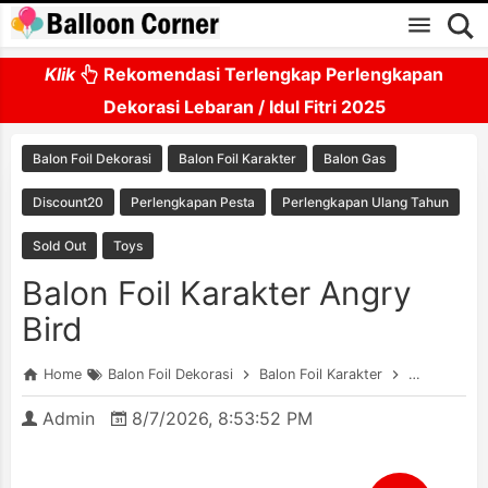
Skip to main content
Klik
Rekomendasi Terlengkap Perlengkapan
Dekorasi Lebaran / Idul Fitri 2025
Balon Foil Dekorasi
Balon Foil Karakter
Balon Gas
Discount20
Perlengkapan Pesta
Perlengkapan Ulang Tahun
Sold Out
Toys
Balon Foil Karakter Angry
Bird
Home
Balon Foil Dekorasi
Balon Foil Karakter
Balon Gas
Admin
8/7/2026, 8:53:52 PM