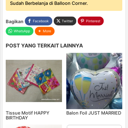
Sudah Berbelanja di Balloon Corner.
Bagikan
Facebook
Twitter
Pinterest
WhatsApp
More
POST YANG TERKAIT LAINNYA
Tissue Motif HAPPY
Balon Foil JUST MARRIED
BIRTHDAY