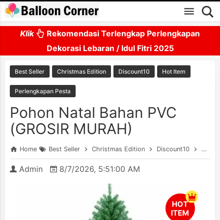
Skip to main content
Klik
Rekomendasi Terlengkap Perlengkapan
Dekorasi Lebaran / Idul Fitri 2025
Best Seller
Christmas Edition
Discount10
Hot Item
Perlengkapan Pesta
Pohon Natal Bahan PVC
(GROSIR MURAH)
Home
Best Seller
Christmas Edition
Discount10
Hot I
Admin
8/7/2026, 5:51:00 AM