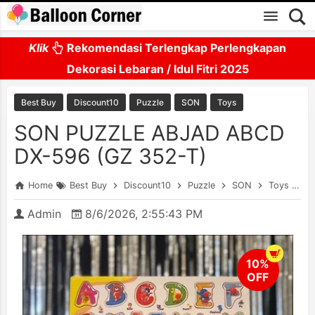
Skip to main content
Klik
Rekomendasi Terlengkap Perlengkapan
Dekorasi Lebaran / Idul Fitri 2025
Best Buy
Discount10
Puzzle
SON
Toys
SON PUZZLE ABJAD ABCD
DX-596 (GZ 352-T)
Home
Best Buy
Discount10
Puzzle
SON
Toys
S
Admin
8/6/2026, 2:55:43 PM