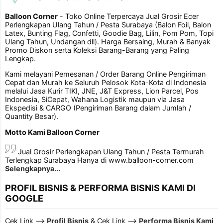
Balloon Corner
- Toko Online Terpercaya Jual Grosir Ecer
Perlengkapan Ulang Tahun / Pesta Surabaya (Balon Foil, Balon
Latex, Bunting Flag, Confetti, Goodie Bag, Lilin, Pom Pom, Topi
Ulang Tahun, Undangan dll). Harga Bersaing, Murah & Banyak
Promo Diskon serta Koleksi Barang-Barang yang Paling
Lengkap.
Kami melayani Pemesanan / Order Barang Online Pengiriman
Cepat dan Murah ke Seluruh Pelosok Kota-Kota di Indonesia
melalui Jasa Kurir TIKI, JNE, J&T Express, Lion Parcel, Pos
Indonesia, SiCepat, Wahana Logistik maupun via Jasa
Ekspedisi & CARGO (Pengiriman Barang dalam Jumlah /
Quantity Besar).
Motto Kami Balloon Corner
Jual Grosir Perlengkapan Ulang Tahun / Pesta Termurah
Terlengkap Surabaya Hanya di www.balloon-corner.com
Selengkapnya...
PROFIL BISNIS & PERFORMA BISNIS KAMI DI
GOOGLE
Cek Link -->
Profil Bisnis
& Cek Link -->
Performa Bisnis Kami