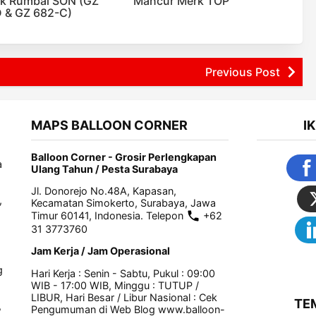
ik Rumbai SON (GZ
Mancur Merk TOP
 & GZ 682-C)
Previous Post
MAPS BALLOON CORNER
I
Balloon Corner - Grosir Perlengkapan
a
Ulang Tahun / Pesta Surabaya
Jl. Donorejo No.48A, Kapasan,
,
Kecamatan Simokerto, Surabaya, Jawa
Timur 60141, Indonesia. Telepon
+62
31 3773760
Jam Kerja / Jam Operasional
g
Hari Kerja : Senin - Sabtu, Pukul : 09:00
WIB - 17:00 WIB, Minggu : TUTUP /
LIBUR, Hari Besar / Libur Nasional : Cek
TE
,
Pengumuman di Web Blog www.balloon-