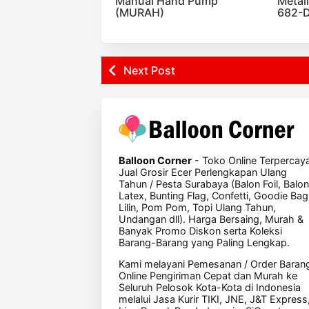
Manual Hand Pump
Metal
(MURAH)
682-D
Next Post
Balloon Corner
- Toko Online Terpercay
Jual Grosir Ecer Perlengkapan Ulang
Tahun / Pesta Surabaya (Balon Foil, Balon
Latex, Bunting Flag, Confetti, Goodie Bag
Lilin, Pom Pom, Topi Ulang Tahun,
Undangan dll). Harga Bersaing, Murah &
Banyak Promo Diskon serta Koleksi
Barang-Barang yang Paling Lengkap.
Kami melayani Pemesanan / Order Baran
Online Pengiriman Cepat dan Murah ke
Seluruh Pelosok Kota-Kota di Indonesia
melalui Jasa Kurir TIKI, JNE, J&T Express