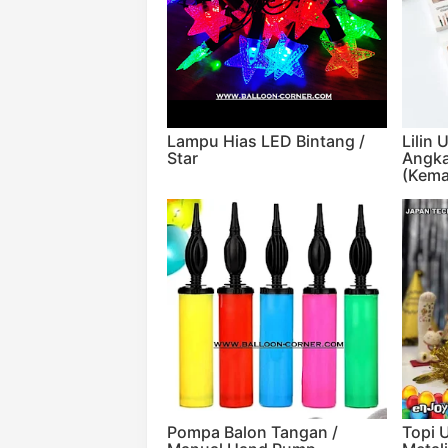
Lampu Hias LED Bintang /
Lilin 
Star
Angk
(Kema
Pompa Balon Tangan /
Topi 