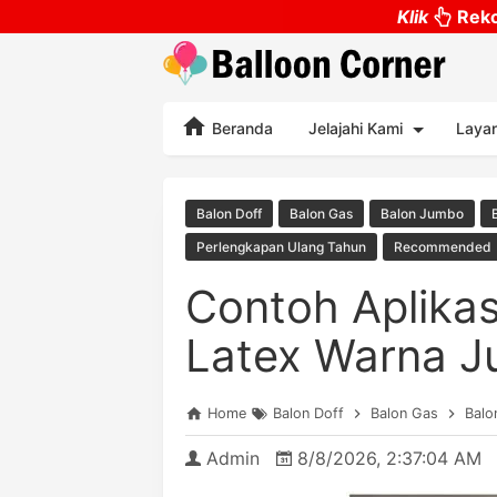
Klik
Reko
Beranda
Jelajahi Kami
Laya
Balon Doff
Balon Gas
Balon Jumbo
Perlengkapan Ulang Tahun
Recommended
Contoh Aplikas
Latex Warna 
Home
Balon Doff
Balon Gas
Balo
Admin
8/8/2026, 2:37:04 AM