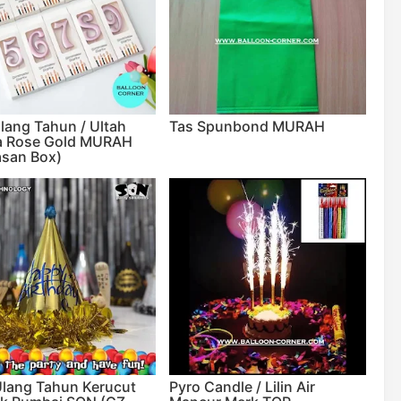
Ulang Tahun / Ultah
Tas Spunbond MURAH
a Rose Gold MURAH
san Box)
Ulang Tahun Kerucut
Pyro Candle / Lilin Air