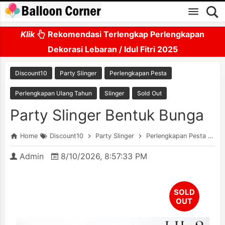
Skip to main content
Klik
Rekomendasi Terlengkap Perlengkapan
Dekorasi Lebaran / Idul Fitri 2025
Discount10
Party Slinger
Perlengkapan Pesta
Perlengkapan Ulang Tahun
Slinger
Sold Out
Party Slinger Bentuk Bunga
Home
Discount10
Party Slinger
Perlengkapan Pesta
Pe
Admin
8/10/2026, 8:57:33 PM