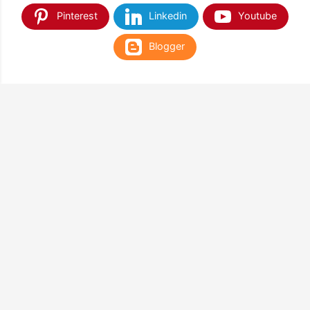
Pinterest
Linkedin
Youtube
Blogger
TEMUKAN KAMI DI SHOPEE & TOKOPEDIA
NANTIKAN KAMI DI APLIKASI WEB PLAY STORE
& APP STORE
Google Play
App Store
Terima Kasih Sudah Berkunjung di Balloon Corner & Happy
Shopping
Guys !!